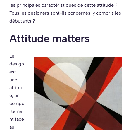
les principales caractéristiques de cette attitude ?
Tous les designers sont-ils concernés, y compris les
débutants ?
Attitude matters
Le
design
est
une
attitud
e, un
compo
rteme
nt face
au