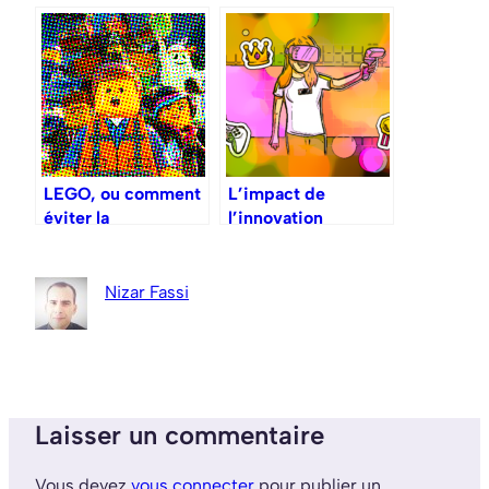
technologie
directeur des rêves
disruptive ?
?
LEGO, ou comment
L’impact de
éviter la
l’innovation
ringardisation
numérique sur
[étude de cas]
l’engagement client
et le service client
Nizar Fassi
dans l’industrie du
jeu
Laisser un commentaire
Vous devez
vous connecter
pour publier un