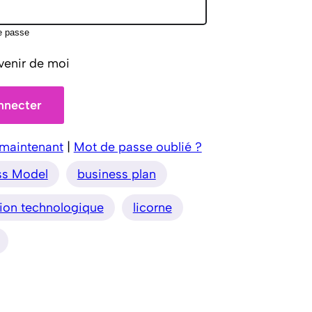
e passe
venir de moi
 maintenant
|
Mot de passe oublié ?
ss Model
business plan
ion technologique
licorne