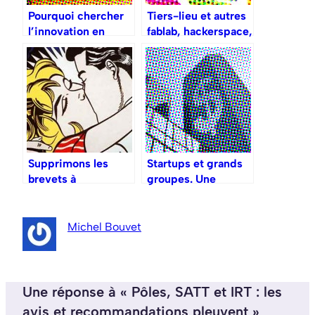
Pourquoi chercher
Tiers-lieu et autres
l’innovation en
fablab, hackerspace,
dehors de
medialab, living lab,
l’entreprise ?
… vous n’y
comprenez plus
rien ?
Supprimons les
Startups et grands
brevets à
groupes. Une
l’université !
histoire d’amour,
vraiment ?
Michel Bouvet
Une réponse à « Pôles, SATT et IRT : les
avis et recommandations pleuvent »