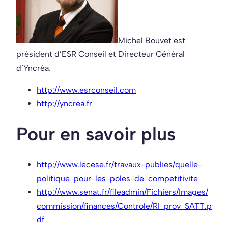
Michel Bouvet est
président d’ESR Conseil et Directeur Général
d’Yncréa.
http://www.esrconseil.com
http://yncrea.fr
Pour en savoir plus
http://www.lecese.fr/travaux-publies/quelle-
politique-pour-les-poles-de-competitivite
http://www.senat.fr/fileadmin/Fichiers/Images/
commission/finances/Controle/RI_prov_SATT.p
df