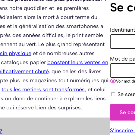
Se c
dans notre quotidien et les premières
disaient alors la mort à court terme du
tes et la généralisation des smartphones a
Identifian
 Après des années difficiles, le print semble
iennent au vert. Le plus grand représentant
in physique
et de nombreuses autres
Mot de p
 catalogues papier
boostent leurs ventes en
nificativement chuté
, que celles des livres
pte plus les magazines tout numériques qui
Voir mot d
,
tous les métiers sont transformés
, et celui
Se sou
sion donc de continuer à explorer les liens
e qui réserve bien des surprises.
S’inscrire
?