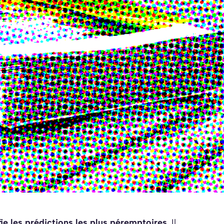
fie les prédictions les plus péremptoires
. Il