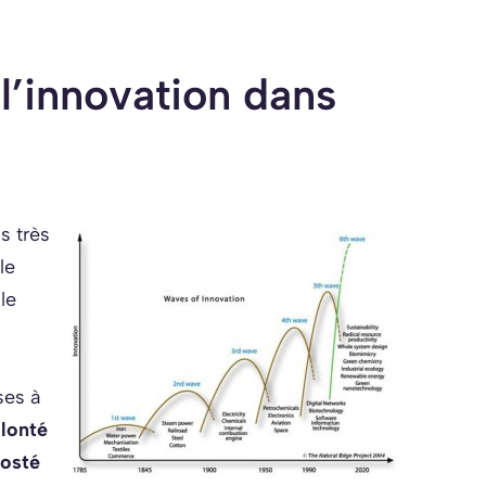
l’innovation dans
s très
le
le
ses à
lonté
oosté