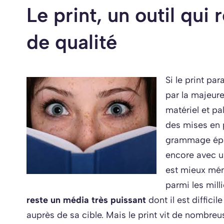
Le print, un outil qui
de qualité
Si le print par
par la majeure
matériel et pa
des mises en 
grammage épai
encore avec u
est mieux mém
parmi les mill
reste un média très puissant
dont il est diffici
auprès de sa cible. Mais le print vit de nombr