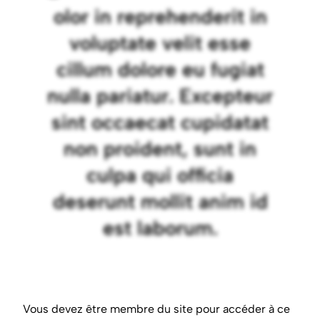
olor in reprehenderit in
voluptate velit esse
cillum dolore eu fugiat
nulla pariatur. Excepteur
sint occaecat cupidatat
non proident, sunt in
culpa qui officia
deserunt mollit anim id
est laborum.
Vous devez être membre du site pour accéder à ce