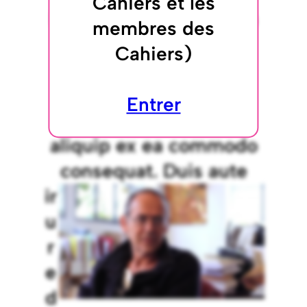
Cahiers et les
labore et dolore magna
membres des
aliqua. Ut enim ad
Cahiers)
minim veniam, quis
nostrud exercitation
Entrer
ullamco laboris nisi ut
aliquip ex ea commodo
consequat.
Duis aute
ir
u
r
e
d