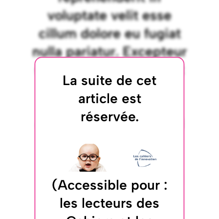
voluptate velit esse
cillum dolore eu fugiat
nulla pariatur. Excepteur
sint occaecat cupidatat
La suite de cet
non proident, sunt in
article est
culpa qui officia
réservée.
deserunt mollit anim id
est laborum. Lorem
ipsum dolor sit amet,
consectetur adipiscing
(Accessible pour :
elit, sed do eiusmod
les lecteurs des
tempor incididunt ut