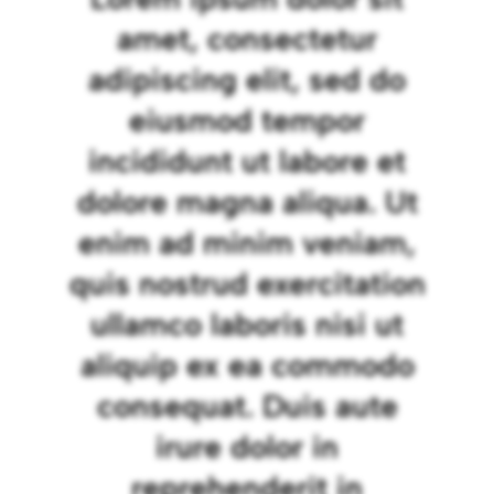
amet, consectetur
adipiscing elit, sed do
eiusmod tempor
incididunt ut labore et
dolore magna aliqua. Ut
enim ad minim veniam,
quis nostrud exercitation
ullamco laboris nisi ut
aliquip ex ea commodo
consequat. Duis aute
irure dolor in
reprehenderit in