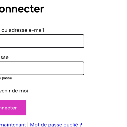
onnecter
t ou adresse e-mail
asse
e passe
venir de moi
 maintenant
|
Mot de passe oublié ?