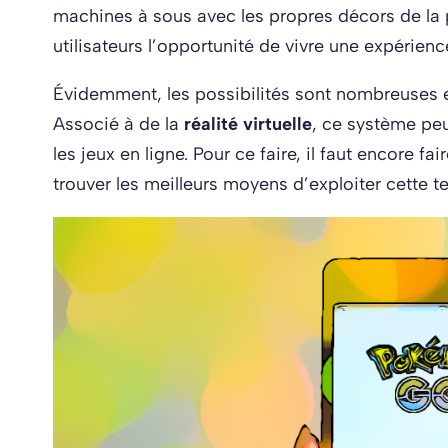
machines à sous avec les propres décors de la pi
utilisateurs l’opportunité de vivre une expérienc
Évidemment, les possibilités sont nombreuses e
Associé à de la
réalité virtuelle
, ce système peu
les jeux en ligne. Pour ce faire, il faut encore f
trouver les meilleurs moyens d’exploiter cette t