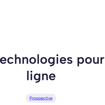
technologies pour 
ligne
Prospective