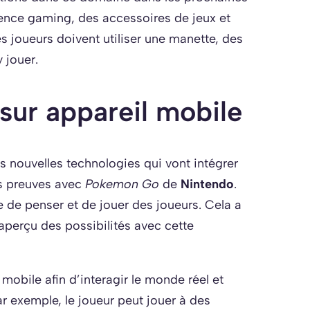
ience gaming, des accessoires de jeux et
es joueurs doivent utiliser une manette, des
 jouer.
sur appareil mobile
es nouvelles technologies qui vont intégrer
ses preuves avec
Pokemon Go
de
Nintendo
.
 de penser et de jouer des joueurs. Cela a
perçu des possibilités avec cette
 mobile afin d’interagir le monde réel et
r exemple, le joueur peut jouer à des