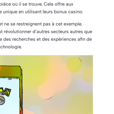
èce où il se trouve. Cela offre aux
e unique en utilisant leurs bonus casino.
t ne se restreignent pas à cet exemple.
t révolutionner d’autres secteurs autres que
aire des recherches et des expériences afin de
echnologie.