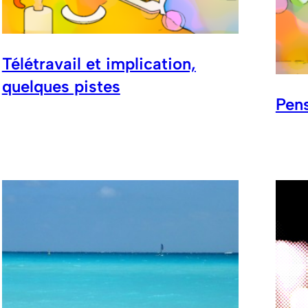
Télétravail et implication,
quelques pistes
Pen