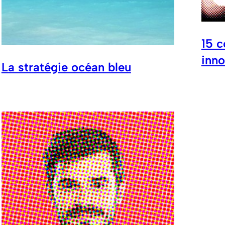
15 c
inn
La stratégie océan bleu