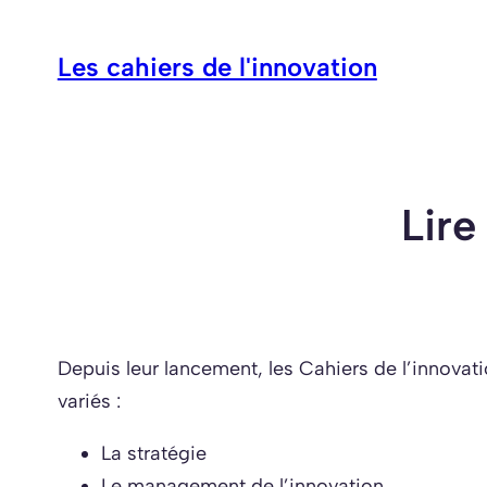
Aller
au
Les cahiers de l'innovation
contenu
Lire
Depuis leur lancement, les Cahiers de l’innovat
variés :
La stratégie
Le management de l’innovation